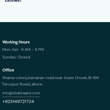
Working Hours
Mon-Sat : 9 AM – 6 PM
Sunday: Closed
Office
Shama colony,kamahan road.near Azam Chowk,18-KM
Ferozpur Road,Lahore.
info@shahraans.com
+923149721724