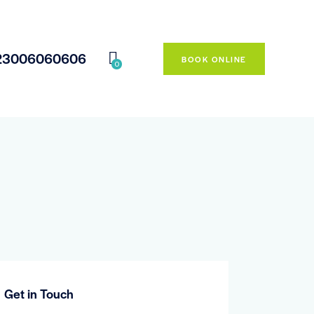
23006060606
BOOK ONLINE
0
Get in Touch