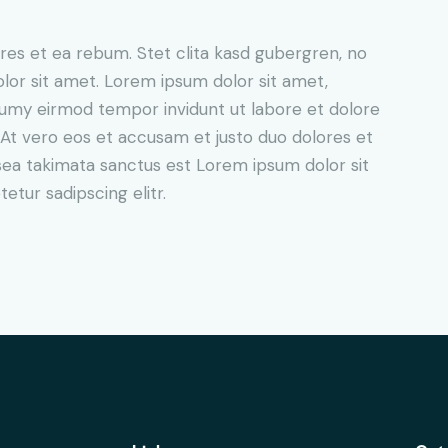
res et ea rebum. Stet clita kasd gubergren, no
lor sit amet. Lorem ipsum dolor sit amet,
numy eirmod tempor invidunt ut labore et dolore
At vero eos et accusam et justo duo dolores et
sea takimata sanctus est Lorem ipsum dolor sit
tur sadipscing elitr.