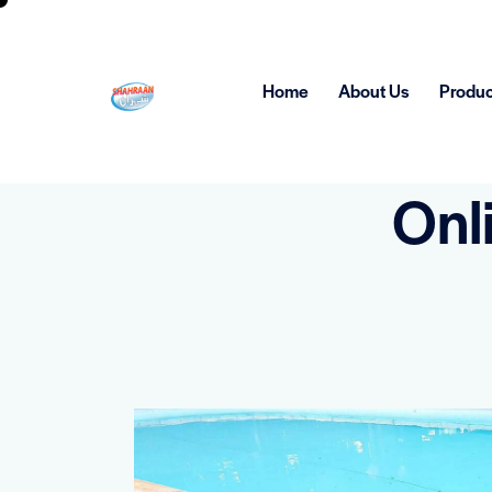
Home
About Us
Produc
Onl