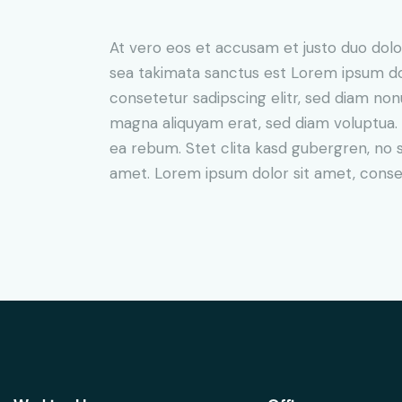
At vero eos et accusam et justo duo dolo
sea takimata sanctus est Lorem ipsum do
consetetur sadipscing elitr, sed diam no
magna aliquyam erat, sed diam voluptua. 
ea rebum. Stet clita kasd gubergren, no 
amet. Lorem ipsum dolor sit amet, consete